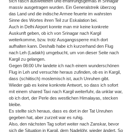
sich rasch ausweiteten und erfahrungsgemäß in Srinagar
massiv ausgetragen wurden. Ein Generalstreik überzog
das Land und die indische Armee feuerte im wahrsten
Sinne des Wortes ihren Teil zur Eskalation bei.
Auch in Delhi Airport konnte man mir keine konkrete
Auskunft geben, ob ich von Srinagar nach Kargil
weiterkomme, bzw. trotz Ausgangssperre mich dort
aufhalten kann. Deshalb habe ich kurzerhand den Flug
nach Leh (Ladakh) umgebucht, um von dieser Seite nach
Kargil zu gelangen.
Gegen 08:00 Uhr landete ich nach einem wunderschönen
Flug in Leh und versuchte heraus zufinden, ob es in Kargil,
dass (schiitisch) moslemisch ist, auch Unruhen gibt.
Wieder gab es keine konkrete Antwort, so dass ich sofort
mit einem shared Taxi nach Kargil weiterfuhr, da unklar war,
ob ich dort, der Perle des westlichen Himalayas, stecken
bleibe.
Es stellte sich heraus, dass es dort in der Tat Unruhen
gegeben hat, aber zurzeit war es ruhig.
Also, den nächsten Tag sofort weiter nach Zanskar, bevor
sich die Situation in Kargil, dem Nadelöhr, wieder ändert. So