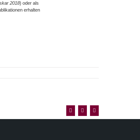
skar 2018
) oder als
blikationen erhalten
Facebook
X
E-
Mail