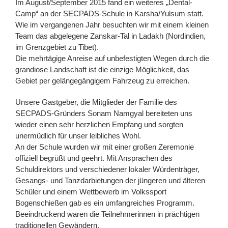
Im August/September 2015 fand ein weiteres „Dental-
Camp“ an der SECPADS-Schule in Karsha/Yulsum statt.
Wie im vergangenen Jahr besuchten wir mit einem kleinen
Team das abgelegene Zanskar-Tal in Ladakh (Nordindien,
im Grenzgebiet zu Tibet).
Die mehrtägige Anreise auf unbefestigten Wegen durch die
grandiose Landschaft ist die einzige Möglichkeit, das
Gebiet per gelängegängigem Fahrzeug zu erreichen.
Unsere Gastgeber, die Mitglieder der Familie des
SECPADS-Gründers Sonam Namgyal bereiteten uns
wieder einen sehr herzlichen Empfang und sorgten
unermüdlich für unser leibliches Wohl.
An der Schule wurden wir mit einer großen Zeremonie
offiziell begrüßt und geehrt. Mit Ansprachen des
Schuldirektors und verschiedener lokaler Würdenträger,
Gesangs- und Tanzdarbietungen der jüngeren und älteren
Schüler und einem Wettbewerb im Volkssport
Bogenschießen gab es ein umfangreiches Programm.
Beeindruckend waren die Teilnehmerinnen in prächtigen
traditionellen Gewändern.